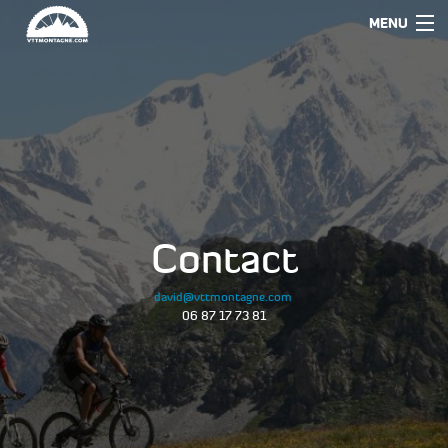
MENU
Contact
david@vttmontagne.com
06 87 17 73 81