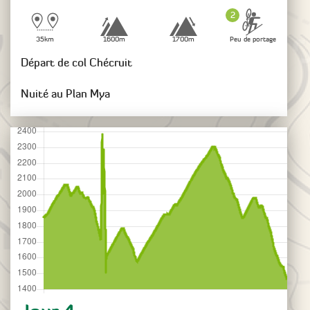
2
35km
1600m
1700m
Peu de portage
Départ de col Chécruit
Nuité au Plan Mya