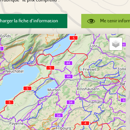
harger la fiche d'information
Me tenir info