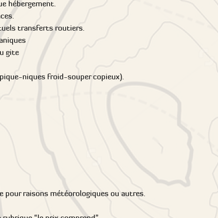
que hébergement.
aces.
uels transferts routiers.
caniques
ou gite
-pique-niques froid-souper copieux).
 pour raisons météorologiques ou autres.
a rubrique “le prix comprend”.