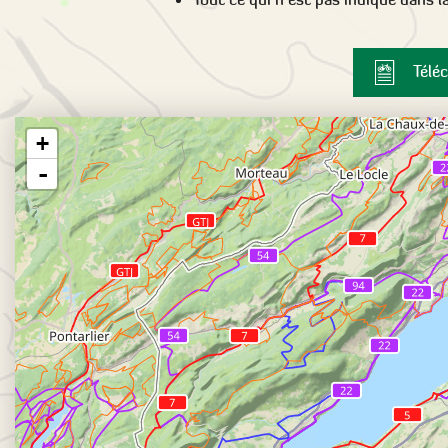
Téléc
+
-