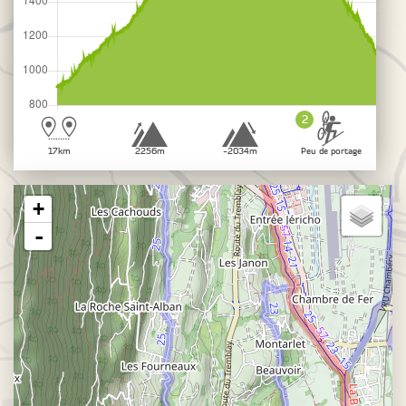
2
17km
2256m
-2034m
Peu de portage
+
-