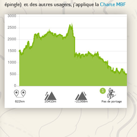
épingle) et des autres usagers, j'applique la
Charte MBF
1
622km
20410m
-21368m
Pas de portage