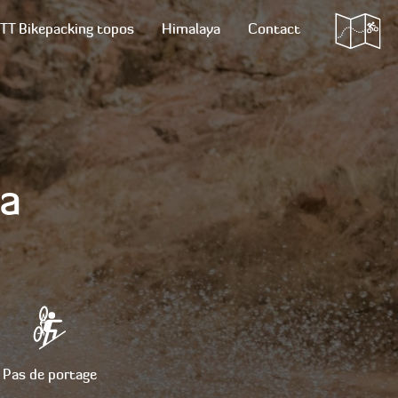
TT Bikepacking topos
Himalaya
Contact
na
na
Pas de portage
Pas de portage
Pas de portage
Pas de portage
Pas de portage