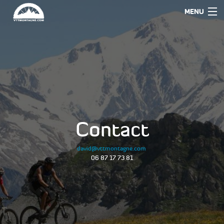
MENU
Contact
david@vttmontagne.com
06 87 17 73 81