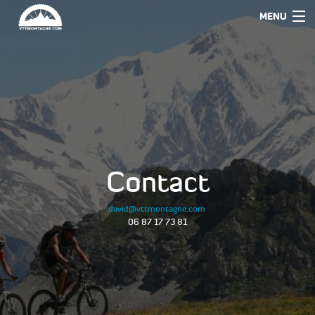
MENU
Contact
david@vttmontagne.com
06 87 17 73 81